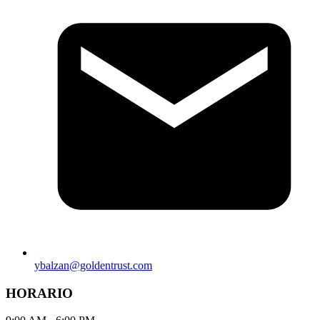
ybalzan@goldentrust.com
HORARIO